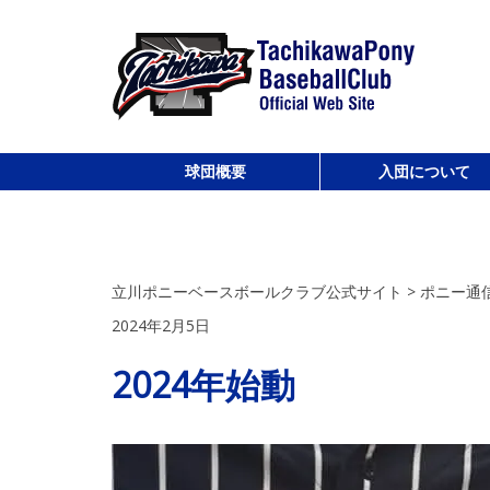
球団概要
入団について
立川ポニーベースボールクラブとは
これまでの実績
選手出身校・進学先一覧
練習について
入団概要
親御さんへのお願い
お申し込みフォーム
立川ポニーベースボールクラブ公式サイト
>
ポニー通
2024年2月5日
2024年始動